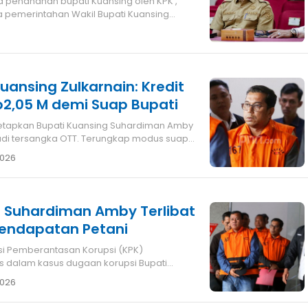
 pemerintahan Wakil Bupati Kuansing
sing Zulkarnain: Kredit
p2,05 M demi Suap Bupati
tetapkan Bupati Kuansing Suhardiman Amby
adi tersangka OTT. Terungkap modus suap
2026
g Suhardiman Amby Terlibat
endapatan Petani
s dalam kasus dugaan korupsi Bupati
sing)
2026