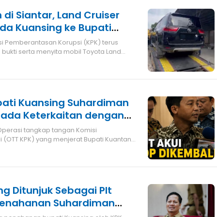
tar, Land Cruiser
da Kuansing ke Bupati
K
ukti serta menyita mobil Toyota Land
pati Kuansing Suhardiman
ada Keterkaitan dengan
i ?
 (OTT KPK) yang menjerat Bupati Kuantan
 Ditunjuk Sebagai Plt
Penahanan Suhardiman