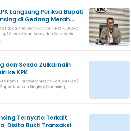
 KPK Langsung Periksa Bupati
nsing di Gedang Merah
sing) Suhardiman Amby dan Sekretaris
6
g dan Sekda Zulkarnain
ri ke KPK
psi (KPK)
pati Kuantan Singingi (Kuansing)
Se
nsing Ternyata Terkait
, Disita Bukti Transaksi