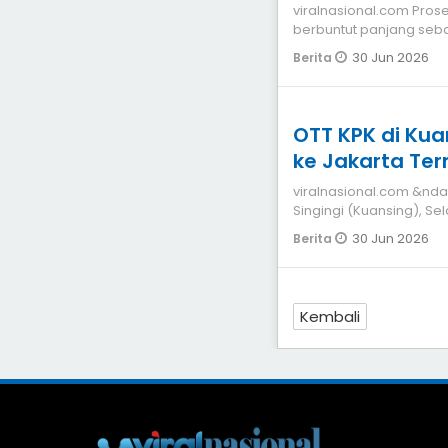
viralnasional.com Proses pemilihan jabatan Sekda Kuansing
berbuntut panjang seba
Nepotisme (KKN)
30 Jun 2026
Berita
OTT KPK di Ku
ke Jakarta Ter
viralnasional.com &nd
Singingi (Kuansing), Se
sejumlah ruang
30 Jun 2026
Berita
Kembali