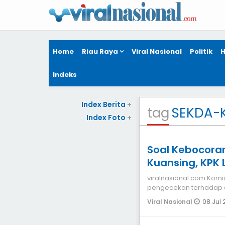
Home
Riau Raya
Viral Nasional
Politik
H
Indeks
Index Berita
+
tag
SEKDA-
Index Foto
+
Soal Kebocoran
Kuansing, KPK
viralnasional.com Komisi Pemberantasan Korupsi (KPK) melakukan
pengecekan terhadap d
tangan (OTT)
08 Jul
Viral Nasional