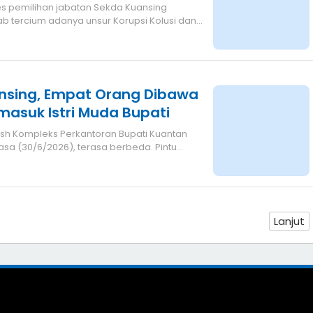
b tercium adanya unsur Korupsi Kolusi dan
ansing, Empat Orang Dibawa
masuk Istri Muda Bupati
ash Kompleks Perkantoran Bupati Kuantan
lasa (30/6/2026), terasa berbeda. Pintu
Lanjut