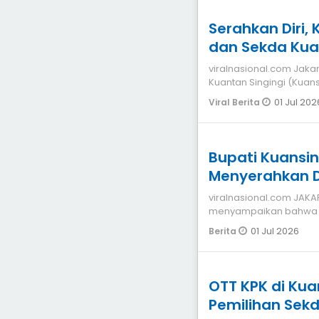
Serahkan Diri,
dan Sekda Kua
Putih
viralnasional.com Jakarta Pasca menyerahkan diri ke KPK, Bupati
Kuantan Singingi (Kuan
Daerah (Sekda
01 Jul 202
Viral Berita
Bupati Kuansin
Menyerahkan Di
viralnasional.com JAKARTA Komisi Pemberantasan Koru
menyampaikan bahwa Bu
Suhardiman Amby dan 
01 Jul 2026
Berita
OTT KPK di Kua
Pemilihan Sekda