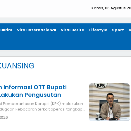
Kamis, 06 Agustus 2
ukrim
Viral Internasional
Viral Berita
Lifestyle
Sport
KUANSING
 Informasi OTT Bupati
 Lakukan Pengusutan
ugaan kebocoran terkait operasi tangkap
 2026