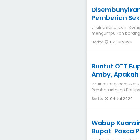
Disembunyikan di Sian
Pemberian Sek
Diamankan KP
viralnasional.com Komisi Pemberantasan Korupsi (KPK) terus
mengumpulkan barang b
Cruiser LC 300 tahun
07 Jul 2026
Berita
Buntut OTT Bu
Amby, Apakah 
Menhut Raja Jul
viralnasional.com Giat Operasi tangkap tangan Komisi
Pemberantasan Korupsi
Singingi (Kuansing) Suh
04 Jul 2026
Berita
Wabup Kuansing
Bupati Pasca 
Amby