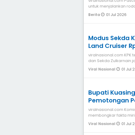
viralnasional.com Pasca penahanan bupati Kuansing oleh KPK ,
untuk menjalankan roda
Muklisin ditunjuk
01 Jul 2026
Berita
Modus Sekda Kuan
Land Cruiser R
viralnasional.com KPK 
dan Sekda Zulkarnain j
jabatan pakai
01 Jul 
Viral Nasional
Bupati Kuasin
Pemotongan P
viralnasional.com Komisi Pemberantasan Korupsi (KPK)
membongkar fakta miri
Kuantan Singingi (Kuan
01 Jul 
Viral Nasional