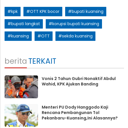
#kpk
#OTT KPK bocor
#bupati kuansing
#bupati langkat
#korupsi bupati kuansing
#kuansing
#OTT
#sekda kuansing
berita
TERKAIT
Vonis 2 Tahun Gubri Nonaktif Abdul
Wahid, KPK Ajukan Banding
Menteri PU Dody Hanggodo Kaji
Rencana Pembangunan Tol
Pekanbaru-Kuansing,Ini Alasannya?