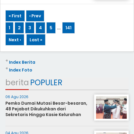
« First
‹ Prev
1
2
3
4
5
...
141
Next ›
Last »
+
Index Berita
+
Index Foto
berita
POPULER
06 Agu 2026
Pemko Dumai Mutasi Besar-besaran,
48 Pejabat Dikukuhkan dari
Sekretaris Hingga Kasie Kelurahan
04 Agu 2026