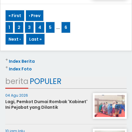
« First
‹ Prev
1
2
3
4
5
...
6
Next ›
Last »
+
Index Berita
+
Index Foto
berita
POPULER
04 Agu 2026
Lagi, Pemkot Dumai Rombak 'Kabinet'
Ini Pejabat yang Dilantik
10 jam lalu