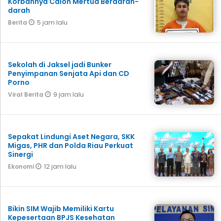
Korbannya Calon Mertua Berdarah-
darah
5 jam lalu
Berita
Sekolah di Jaksel jadi Bunker
Penyimpanan Senjata Api dan CD
Porno
9 jam lalu
Viral Berita
Sepakat Lindungi Aset Negara, SKK
Migas, PHR dan Polda Riau Perkuat
Sinergi
12 jam lalu
Ekonomi
Bikin SIM Wajib Memiliki Kartu
Kepesertaan BPJS Kesehatan