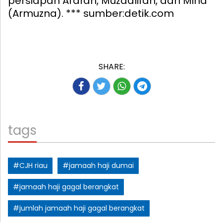
persiapan Arafah, Muzdalifah, dan Mina
(Armuzna). *** sumber:detik.com
SHARE:
tags
#CJH riau
#jamaah haji dumai
#jamaah haji gagal berangkat
#jumlah jamaah haji gagal berangkat