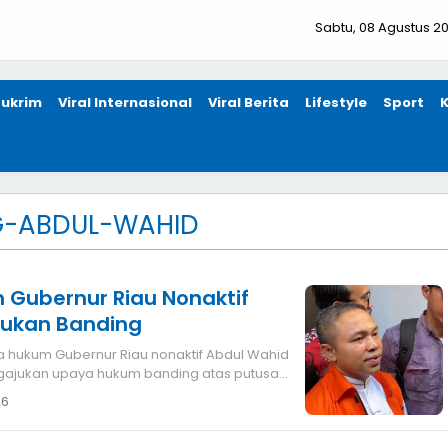
Sabtu, 08 Agustus 2
ukrim
Viral Internasional
Viral Berita
Lifestyle
Sport
G-ABDUL-WAHID
n Gubernur Riau Nonaktif
jukan Banding
ajukan upaya hukum banding atas putusan
26