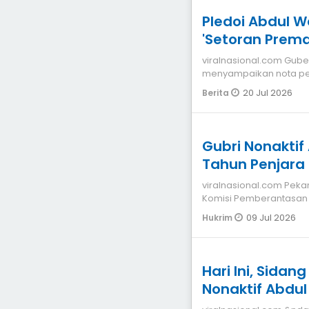
Pledoi Abdul W
'Setoran Prema
viralnasional.com Gubernur Riau nonaktif Abdul Wahid
menyampaikan nota pem
kasus dugaan korupsi
20 Jul 2026
Berita
Gubri Nonaktif
Tahun Penjara
viralnasional.com Pek
Komisi Pemberantasan 
nonaktif Abdul Wahi
09 Jul 2026
Hukrim
Hari Ini, Sida
Nonaktif Abdu