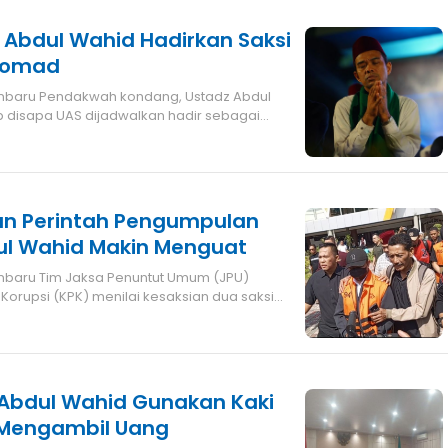
 Abdul Wahid Hadirkan Saksi
 Somad
anbaru Pendakwah kondang, Ustadz Abdul
 disapa UAS dijadwalkan hadir sebagai
an Perintah Pengumpulan
oleh Abdul Wahid Makin Menguat
orupsi (KPK) menilai kesaksian dua saksi
 Abdul Wahid Gunakan Kaki
 Mengambil Uang