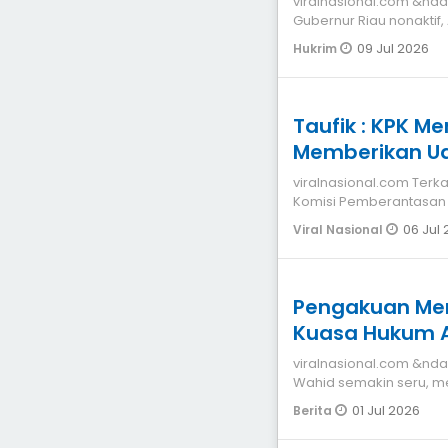
viralnasional.com &nd
Gubernur Riau nonaktif
Setelah seluruh
09 Jul 2026
Hukrim
Taufik : KPK 
Memberikan U
XIX/TT
viralnasional.com Terkait kasus Gubernur Riau nonaktif Abdul Wahid,
Komisi Pemberantasan 
nonaktif Abd
06 Jul
Viral Nasional
Pengakuan Meng
Kuasa Hukum Abdul W
untuk Kasus Gu
viralnasional.com &nda
Wahid semakin seru, me
kembali men
01 Jul 2026
Berita