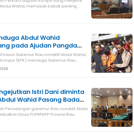
ash Perkara dugaan korupsi yang menjerat
, Abdul Wahid, memasuki babak penting.
Menduga Abdul Wahid
ang pada Ajudan Pangdam
Korupsi (KPK) menduga Gubernur Riau
 2026
ejutkan Istri Dani diminta
ahid Pasang Badan
bri Nonaktif
sh Persidangan gubernur Riau nonaktif Abdul
libatkan Dinas PUPRPKPP Provinsi Riau