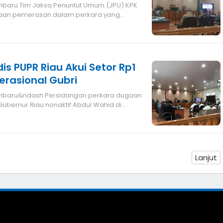
aan pemerasan dalam perkara yang
u
is PUPR Riau Akui Setor Rp1
erasional Gubri
Gubernur Riau nonaktif Abdul Wahid di
Lanjut