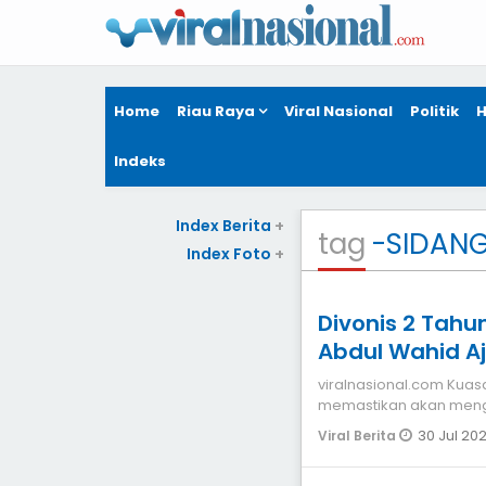
Home
Riau Raya
Viral Nasional
Politik
H
Indeks
Index Berita
+
tag
-SIDAN
Index Foto
+
Divonis 2 Tahu
Abdul Wahid A
viralnasional.com Kuasa hukum Gubernur Riau nonaktif Abdul Wahid
memastikan akan meng
Majelis Haki
30 Jul 20
Viral Berita