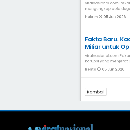
viralnasional.com Pekanbaru Tim Jaksa Penuntut Umum (JPU) KPK
mengungkap pola dug
menjerat Gubernur Ria
05 Jun 2026
Hukrim
Fakta Baru. Kad
Miliar untuk Op
viralnasional.com Pekanbaru&ndash Persidangan perkara dugaan
korupsi yang menjerat 
Pengadilan Tipik
05 Jun 2026
Berita
Kembali