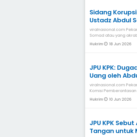
Sidang Korupsi
Ustadz Abdul
viralnasional.com Pek
Somad atau yang akrab
saksi dalam lanjuta
18 Jun 2026
Hukrim
JPU KPK: Duga
Uang 
viralnasional.com Pekanbaru Tim Jaksa Penuntut Umum (JPU)
Komisi Pemberantasan K
mahkota, Dani M
10 Jun 2026
Hukrim
JPU KPK Sebut
Tangan untuk