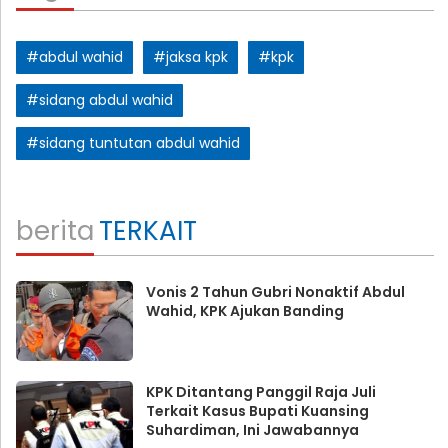
#abdul wahid
#jaksa kpk
#kpk
#sidang abdul wahid
#sidang tuntutan abdul wahid
berita
TERKAIT
Vonis 2 Tahun Gubri Nonaktif Abdul
Wahid, KPK Ajukan Banding
KPK Ditantang Panggil Raja Juli
Terkait Kasus Bupati Kuansing
Suhardiman, Ini Jawabannya