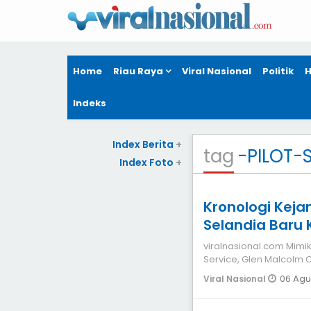
Home
Riau Raya
Viral Nasional
Politik
H
Indeks
Index Berita
+
tag
-PILOT-
Index Foto
+
Kronologi Keja
Selandia Bar
Helikopter Kor
viralnasional.com Mimika Pilot helikopter milik PT Intan Angka
Service, Glen Malcolm C
kelom
06 Agu
Viral Nasional