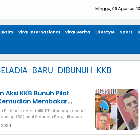
Minggu, 09 Agustus 2
ukrim
Viral Internasional
Viral Berita
Lifestyle
Sport
SELADIA-BARU-DIBUNUH-KKB
m Aksi KKB Bunuh Pilot
u Kemudian Membakar
ban
sa Air
onning (50) asal Selandia Baru, dibunuh
 2024