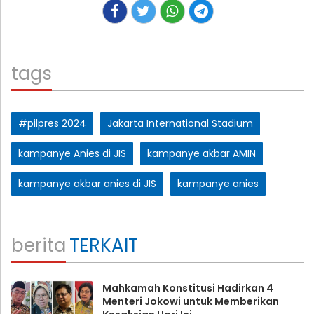
tags
#pilpres 2024
Jakarta International Stadium
kampanye Anies di JIS
kampanye akbar AMIN
kampanye akbar anies di JIS
kampanye anies
berita
TERKAIT
Mahkamah Konstitusi Hadirkan 4
Menteri Jokowi untuk Memberikan