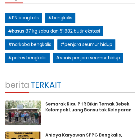
#PN bengkalis
#bengkalis
#kasus 87 kg sabu dan 51.882 butir ekstasi
#narkoba bengkalis
#penjara seumur hidup
#polres bengkalis
#vonis penjara seumur hidup
berita
TERKAIT
Semarak Riau PHR Bikin Ternak Bebek
Kelompok Luang Bonsu tak Kelaparan
Aniaya Karyawan SPPG Bengkalis,