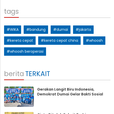
tags
#WIKA
#bandung
#dumai
#jakarta
#kereta cepat
#kereta cepat china
#whoosh
#whoosh beroperasi
berita
TERKAIT
Gerakan Langit Biru Indonesia,
Demokrat Dumai Gelar Bakti Sosial