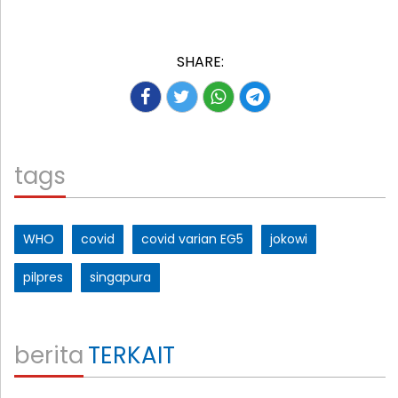
SHARE:
tags
WHO
covid
covid varian EG5
jokowi
pilpres
singapura
berita
TERKAIT