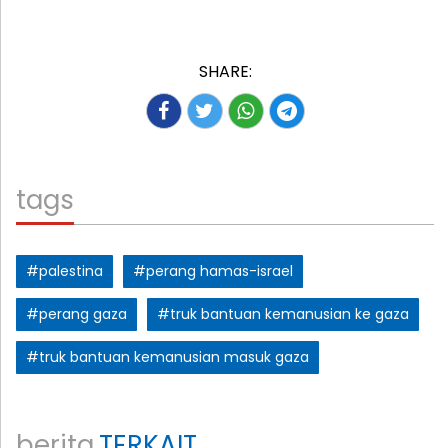
SHARE:
tags
#palestina
#perang hamas-israel
#perang gaza
#truk bantuan kemanusian ke gaza
#truk bantuan kemanusian masuk gaza
berita
TERKAIT