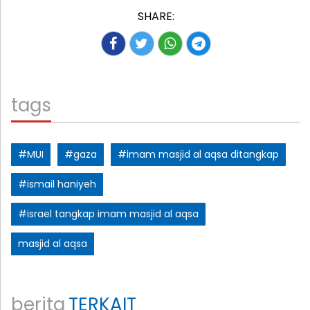
SHARE:
tags
#MUI
#gaza
#imam masjid al aqsa ditangkap
#ismail haniyeh
#israel tangkap imam masjid al aqsa
masjid al aqsa
berita
TERKAIT