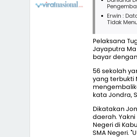
Pengemban
Erwin : D
Tidak Menu
Pelaksana Tug
Jayaputra Ma
bayar dengan 
56 sekolah ya
yang terbukti
mengembalika
kata Jondra, S
Dikatakan Jon
daerah. Yakni
Negeri di Kab
SMA Negeri.
"U