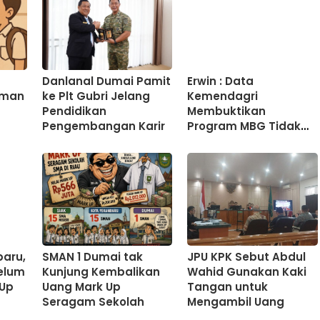
Danlanal Dumai Pamit
Erwin : Data
sman
ke Plt Gubri Jelang
Kemendagri
Pendidikan
Membuktikan
Pengembangan Karir
Program MBG Tidak
Menurunkan PAD Riau
aru,
SMAN 1 Dumai tak
JPU KPK Sebut Abdul
elum
Kunjung Kembalikan
Wahid Gunakan Kaki
 Up
Uang Mark Up
Tangan untuk
Seragam Sekolah
Mengambil Uang