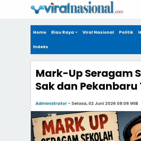
Home
Riau Raya
Viral Nasional
Politik
H
Indeks
Mark-Up Seragam Se
Sak dan Pekanbaru 
Administrator
-
Selasa, 02 Juni 2026 08:06 WIB