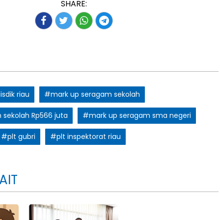
SHARE:
sdik riau
#mark up seragam sekolah
sekolah Rp566 juta
#mark up seragam sma negeri
#plt gubri
#plt inspektorat riau
AIT