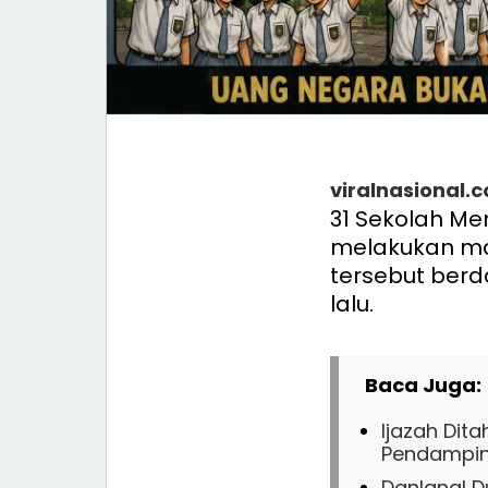
viralnasional.
31 Sekolah Me
melakukan ma
tersebut berd
lalu.
Baca Juga:
Ijazah Dit
Pendampi
Danlanal D