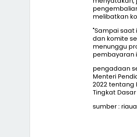
menyatakan, j
pengembalian
melibatkan ko
"Sampai saat 
dan komite se
menunggu pros
pembayaran it
pengadaan se
Menteri Pend
2022 tentang 
Tingkat Dasa
sumber : riaua