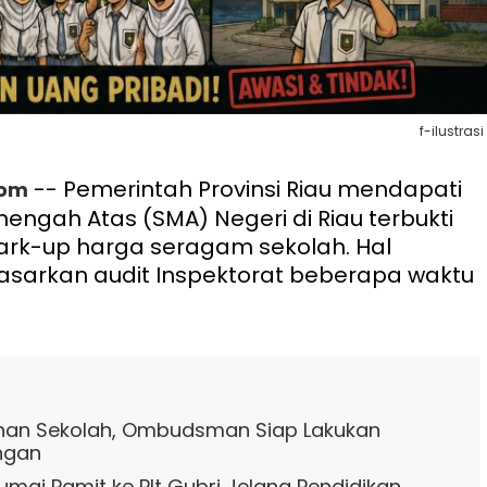
f-ilustrasi
-- Pemerintah Provinsi Riau mendapati
com
nengah Atas (SMA) Negeri di Riau terbukti
rk-up harga seragam sekolah. Hal
asarkan audit Inspektorat beberapa waktu
ahan Sekolah, Ombudsman Siap Lakukan
ngan
umai Pamit ke Plt Gubri Jelang Pendidikan