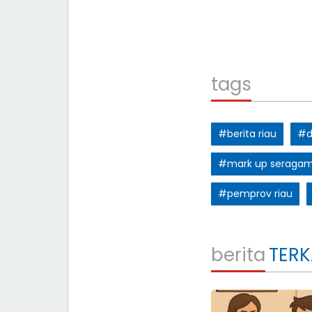
tags
#berita riau
#di
#mark up seragam 
#pemprov riau
berita
TERK