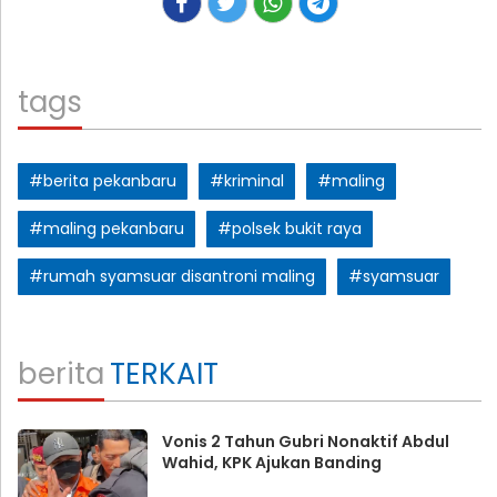
tags
#berita pekanbaru
#kriminal
#maling
#maling pekanbaru
#polsek bukit raya
#rumah syamsuar disantroni maling
#syamsuar
berita
TERKAIT
Vonis 2 Tahun Gubri Nonaktif Abdul
Wahid, KPK Ajukan Banding