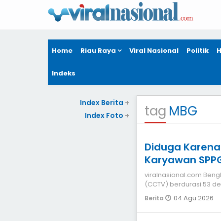
Home
Riau Raya
Viral Nasional
Politik
H
Indeks
Index Berita
+
tag
MBG
Index Foto
+
Diduga Karena
Karyawan SPPG
viralnasional.com Bengkalis Beredar rekaman kamera pengawas
(CCTV) berdurasi 53 d
karyawan Satu
04 Agu 2026
Berita