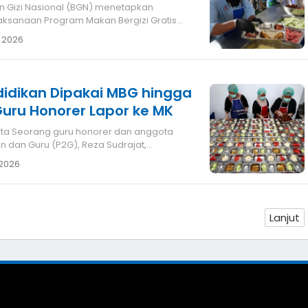
ksanaan Program Makan Bergizi Gratis
i
 2026
idikan Dipakai MBG hingga
 Guru Honorer Lapor ke MK
nggota
 dan Guru (P2G), Reza Sudrajat,
 Kons
 2026
Lanjut