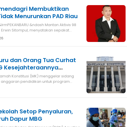
Kemendagri Membuktikan
idak Menurunkan PAD Riau
m&lrmPEKANBARU &ndash Mantan Aktivis 98
, Erwin Sitompul, menyatakan sepakat
26
Guru dan Orang Tua Curhat
G Kesejahteraannya
it anggaran pendidikan untuk program
ekolah Setop Penyaluran,
uruh Dapur MBG