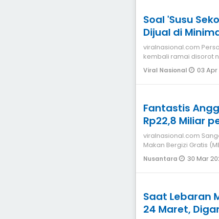
Soal 'Susu Sekolah Program MBG' Gratis,
Dijual di Minim
viralnasional.com Persoalan &039Susu Sekolah Program MBG&039
kembali ramai disorot n
sus
03 Apr
Viral Nasional
Fantastis Ang
Rp22,8 Miliar pe
viralnasional.com Sangat fantastis perputaran dana program
Makan Bergizi Gratis (M
dampak ekonomi
30 Mar 20
Nusantara
Saat Lebaran M
24 Maret, Diga