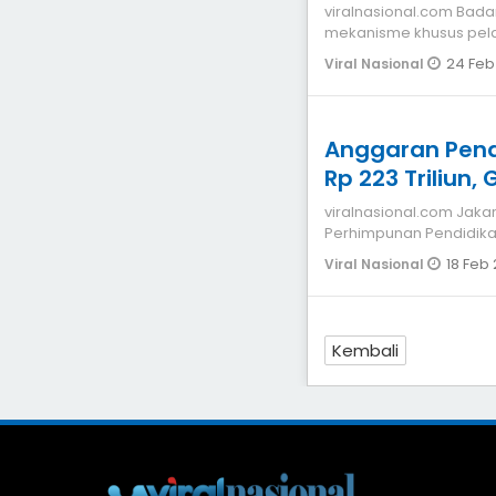
viralnasional.com Badan Gizi Nasional (BGN) menetapkan
mekanisme khusus pela
(MBG) selama periode l
24 Feb
Viral Nasional
Anggaran Pend
Rp 223 Triliun,
viralnasional.com Jakarta Seorang guru honorer dan a
Perhimpunan Pendidikan
mendatangi Mahkamah
18 Feb
Viral Nasional
Kembali