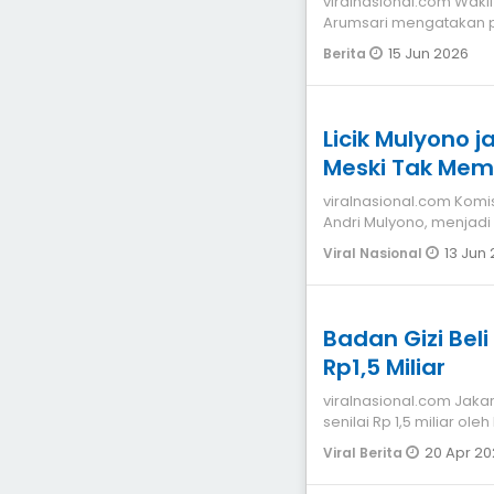
viralnasional.com Wakil
Arumsari mengatakan 
sekolah untuk
15 Jun 2026
Berita
Licik Mulyono j
Meski Tak Memil
viralnasional.com Komisaris PT Yasa Artha Trimanunggal (PT YAT),
Andri Mulyono, menjadi
Gizi Nasi
13 Jun
Viral Nasional
Badan Gizi Beli Semir dan Sikat Sepatu
Rp1,5 Miliar
viralnasional.com Jakarta Isu pengadaan semir dan sikat sepatu
senilai Rp 1,5 miliar ol
diperbincangka
20 Apr 20
Viral Berita