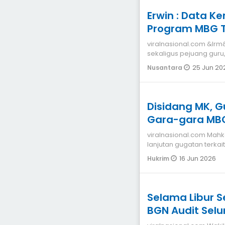
Erwin : Data 
Program MBG T
viralnasional.com &lr
sekaligus pejuang guru
dengan hasil kla
25 Jun 20
Nusantara
Disidang MK, 
Gara-gara MB
Berkurang
viralnasional.com Mahkamah Konstitusi (MK) menggelar sidang
lanjutan gugatan terka
makan bergizi grat
16 Jun 2026
Hukrim
Selama Libur S
BGN Audit Sel