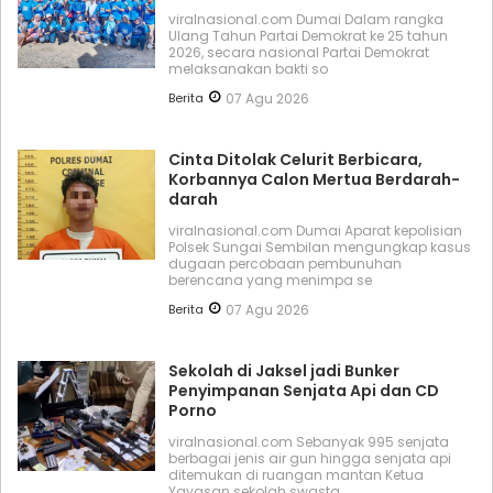
viralnasional.com Dumai Dalam rangka
Ulang Tahun Partai Demokrat ke 25 tahun
2026, secara nasional Partai Demokrat
melaksanakan bakti so
Berita
07 Agu 2026
Cinta Ditolak Celurit Berbicara,
Korbannya Calon Mertua Berdarah-
darah
viralnasional.com Dumai Aparat kepolisian
Polsek Sungai Sembilan mengungkap kasus
dugaan percobaan pembunuhan
berencana yang menimpa se
Berita
07 Agu 2026
Sekolah di Jaksel jadi Bunker
Penyimpanan Senjata Api dan CD
Porno
viralnasional.com Sebanyak 995 senjata
berbagai jenis air gun hingga senjata api
ditemukan di ruangan mantan Ketua
Yayasan sekolah swasta