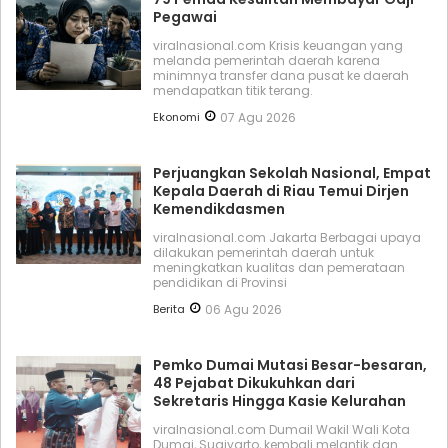
Pegawai
viralnasional.com Krisis keuangan yang
melanda pemerintah daerah karena
minimnya transfer dana pusat ke daerah
mendapatkan titik terang.
Ekonomi
07 Agu 2026
Perjuangkan Sekolah Nasional, Empat
Kepala Daerah di Riau Temui Dirjen
Kemendikdasmen
viralnasional.com Jakarta Berbagai upaya
dilakukan pemerintah daerah untuk
meningkatkan kualitas dan pemerataan
pendidikan di Provinsi
Berita
06 Agu 2026
Pemko Dumai Mutasi Besar-besaran,
48 Pejabat Dikukuhkan dari
Sekretaris Hingga Kasie Kelurahan
viralnasional.com DumaiI Wakil Wali Kota
Dumai, Sugiyarto, kembali melantik dan