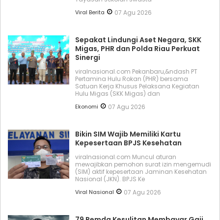
Viral Berita
07 Agu 2026
Sepakat Lindungi Aset Negara, SKK
Migas, PHR dan Polda Riau Perkuat
Sinergi
viralnasional.com Pekanbaru,&ndash PT
Pertamina Hulu Rokan (PHR) bersama
Satuan Kerja Khusus Pelaksana Kegiatan
Hulu Migas (SKK Migas) dan
Ekonomi
07 Agu 2026
Bikin SIM Wajib Memiliki Kartu
Kepesertaan BPJS Kesehatan
viralnasional.com Muncul aturan
mewajibkan pemohon surat izin mengemudi
(SIM) aktif kepesertaan Jaminan Kesehatan
Nasional (JKN). BPJS Ke
Viral Nasional
07 Agu 2026
79 Pemda Kesulitan Membayar Gaji