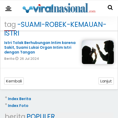
tag
-SUAMI-ROBEK-KEMAUAN-
ISTRI
Istri Tolak Berhubungan Intim karena
Sakit, Suami Lukai Organ Intim Istri
dengan Tangan
26 Jul 2024
Berita
Kembali
Lanjut
+
Index Berita
+
Index Foto
berita
POPULER