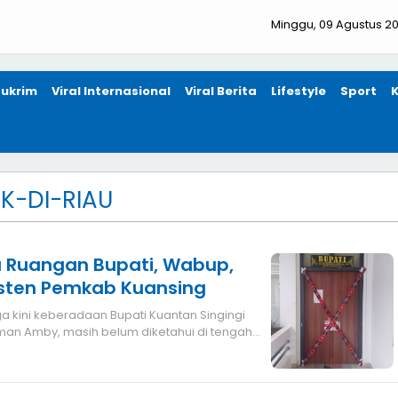
Minggu, 09 Agustus 2
ukrim
Viral Internasional
Viral Berita
Lifestyle
Sport
K-DI-RIAU
u Ruangan Bupati, Wabup,
isten Pemkab Kuansing
man Amby, masih belum diketahui di tengah