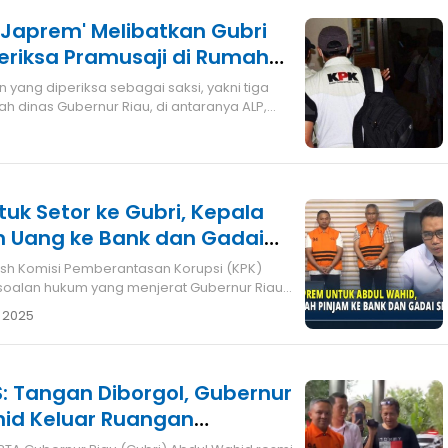
'Japrem' Melibatkan Gubri
Periksa Pramusaji di Rumah
 yang diperiksa sebagai saksi, yakni tiga
h dinas Gubernur Riau, di antaranya ALP,
uk Setor ke Gubri, Kepala
m Uang ke Bank dan Gadai
ah
ash Komisi Pemberantasan Korupsi (KPK)
oalan hukum yang menjerat Gubernur Riau
 2025
: Tangan Diborgol, Gubernur
hid Keluar Ruangan
ompi Oranye KPK