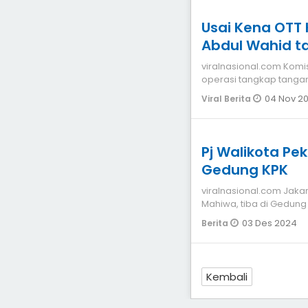
Usai Kena OTT 
Abdul Wahid ta
viralnasional.com Komisi Pemberantasan Korupsi (KPK) melakukan
operasi tangkap tangan (
Gubernur
04 Nov 2
Viral Berita
Pj Walikota Pe
Gedung KPK
viralnasional.com Jakarta Penjabat Walikota Pekanbaru Risnandar
Mahiwa, tiba di Gedung
(KPK)
03 Des 2024
Berita
Kembali