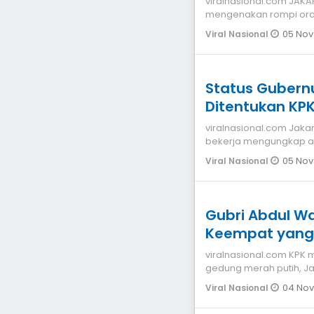
viralnasional.com JAKARTA Gubernur Riau (Gubri) Abdul Wa
mengenakan rompi oran
belum ada
05 Nov
Viral Nasional
Status Gubern
Ditentukan KPK 
viralnasional.com Jaka
bekerja mengungkap al
Abdul Wahid serta
05 Nov
Viral Nasional
Gubri Abdul W
Keempat yang
viralnasional.com KPK membawa Gubernur Riau, Abdul Wahid ke
gedung merah putih, Ja
(OTT) Komis
04 Nov
Viral Nasional