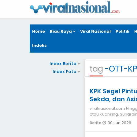
Home
Riau Raya
Viral Nasional
Politik
H
Indeks
Index Berita
+
tag
-OTT-KP
Index Foto
+
KPK Segel Pint
Sekda, dan As
viralnasional.com Hingga kini keberadaan Bupati Kuantan Singingi
atau Kuansing, Suhardi
berkemban
30 Jun 2026
Berita