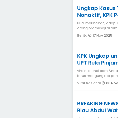
Ungkap Kasus 
Nonaktif, KPK 
Dinas
Budi merincikan, adapun
orang pramusaji di ruma
MSA, dan ML
17 Nov 2025
Berita
KPK Ungkap unt
UPT Rela Pinja
Sertifikat Rum
viralnasional.com &nd
terus mengungkap pers
Abdul Wahid saat
06 Nov
Viral Nasional
BREAKING NEWS
Riau Abdul Wa
Mengenakan R