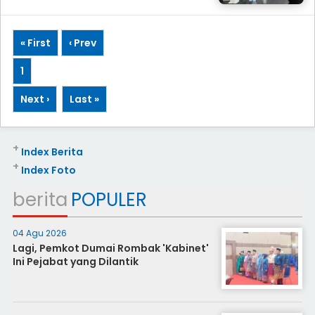
« First
‹ Prev
1
Next ›
Last »
+
Index Berita
+
Index Foto
berita
POPULER
04 Agu 2026
Lagi, Pemkot Dumai Rombak 'Kabinet'
Ini Pejabat yang Dilantik