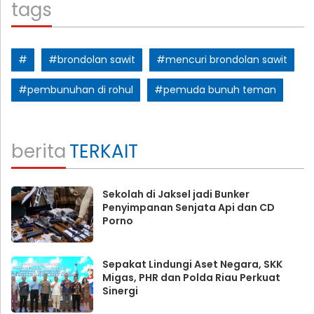
tags
#
#brondolan sawit
#mencuri brondolan sawit
#pembunuhan di rohul
#pemuda bunuh teman
berita
TERKAIT
Sekolah di Jaksel jadi Bunker
Penyimpanan Senjata Api dan CD
Porno
Sepakat Lindungi Aset Negara, SKK
Migas, PHR dan Polda Riau Perkuat
Sinergi