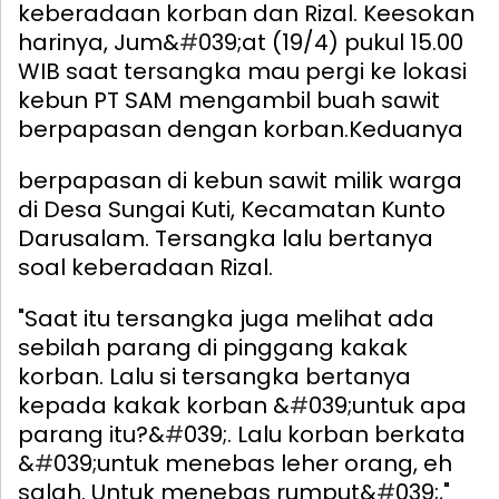
keberadaan korban dan Rizal. Keesokan
harinya, Jum&
#
039;at (19/4) pukul 15.00
WIB saat tersangka mau pergi ke lokasi
kebun PT SAM mengambil buah sawit
berpapasan dengan korban.
Keduanya
berpapasan di kebun sawit milik warga
di Desa Sungai Kuti, Kecamatan Kunto
Darusalam. Tersangka lalu bertanya
soal keberadaan Rizal.
"Saat itu tersangka juga melihat ada
sebilah parang di pinggang kakak
korban. Lalu si tersangka bertanya
kepada kakak korban &
#
039;untuk apa
parang itu?&
#
039;. Lalu korban berkata
&
#
039;untuk menebas leher orang, eh
salah. Untuk menebas rumput&
#
039;,"