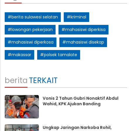
#berita sulawesi selatan
#kriminal
#lowongan pekerjaan
#mahasiswi diperkisa
#mahasiswi diperkosa
#mahasiswi disekap
#makassar
#polsek tamalate
berita
TERKAIT
Vonis 2 Tahun Gubri Nonaktif Abdul
Wahid, KPK Ajukan Banding
Ungkap Jaringan Narkoba Rohil,