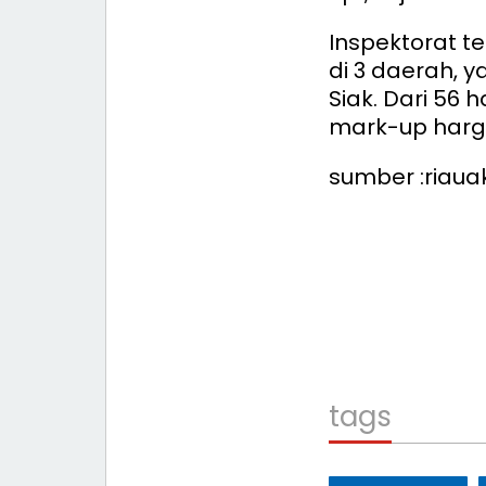
Inspektorat t
di 3 daerah, 
Siak. Dari 56 
mark-up harg
sumber :riaua
tags