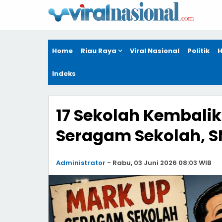
Home
Riau Raya
Viral Nasional
Politik
H
Indeks
17 Sekolah Kembali
Seragam Sekolah, 
Administrator
-
Rabu, 03 Juni 2026 08:03 WIB