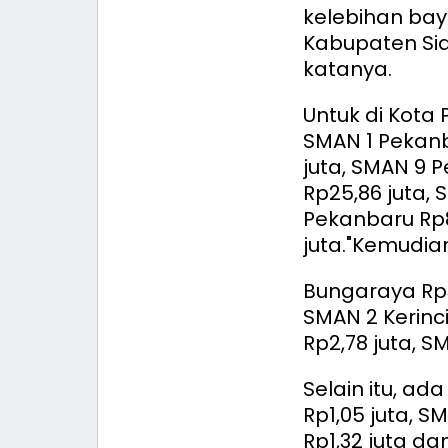
kelebihan baya
Kabupaten Sia
katanya.
Untuk di Kota
SMAN 1 Pekanb
juta, SMAN 9 
Rp25,86 juta, 
Pekanbaru Rp8
juta.
"Kemudian
Bungaraya Rp3
SMAN 2 Kerinc
Rp2,78 juta, S
Selain itu, ad
Rp1,05 juta, S
Rp1,32 juta da