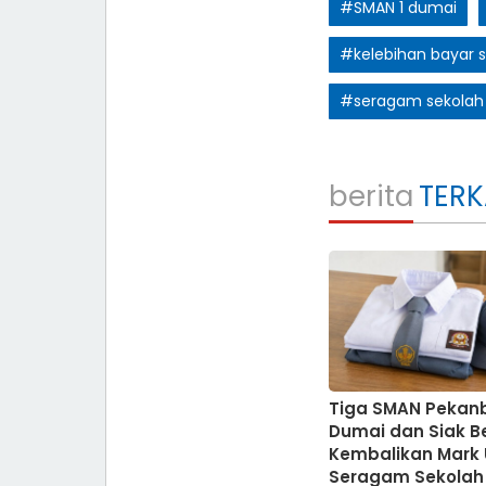
#SMAN 1 dumai
#kelebihan bayar 
#seragam sekolah
berita
TERK
Tiga SMAN Pekanb
Dumai dan Siak B
Kembalikan Mark
Seragam Sekolah