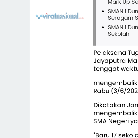
Mark Up S
SMAN 1 Dum
Seragam S
SMAN 1 Du
Sekolah
Pelaksana Tug
Jayaputra Ma
tenggat waktu
mengembalikan
Rabu (3/6/202
Dikatakan Jon
mengembalika
SMA Negeri ya
"Baru 17 sek