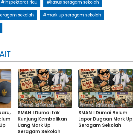
#inspektorat riau
#kasus seragam sekolah
seragam sekolah
#mark up seragam sekolah
AIT
aru,
SMAN 1 Dumai tak
SMAN 1 Dumai Belum
elum
Kunjung Kembalikan
Lapor Dugaan Mark Up
 Up
Uang Mark Up
Seragam Sekolah
Seragam Sekolah