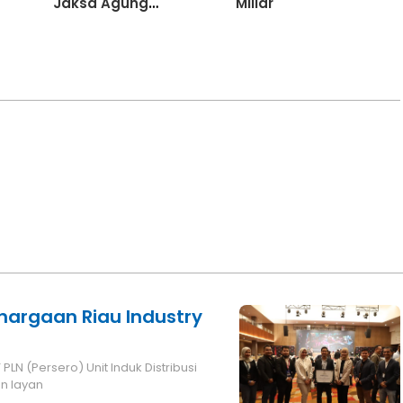
Jaksa Agung
Miliar
Berantas Korupsi
ghargaan Riau Industry
N (Persero) Unit Induk Distribusi
n layan