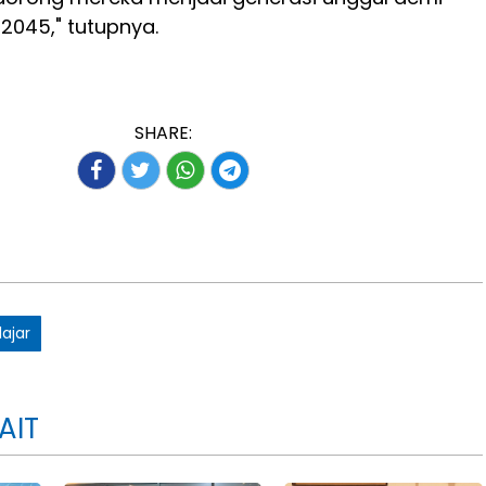
2045," tutupnya.
SHARE:
lajar
AIT