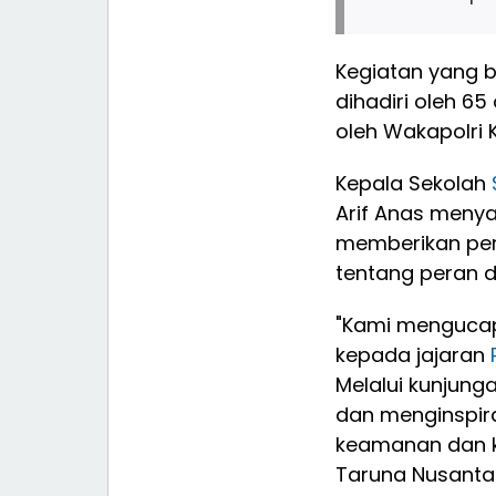
Kegiatan yang b
dihadiri oleh 6
oleh Wakapolri 
Kepala Sekolah
Arif Anas menya
memberikan pe
tentang peran da
"Kami mengucap
kepada jajaran
Melalui kunjunga
dan menginspira
keamanan dan ke
Taruna Nusantar