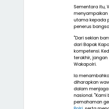
Sementara itu, 
menyampaikan am
utama kepada p
penerus bangsa
"Dari sekian ba
dari Bapak Kapol
kompetensi. Ked
terakhir, janga
Wakapolri.
Ia menambahkan,
diharapkan waw
dalam menjaga
nasional. "Kami
pemahaman gen
Polri
, serta men