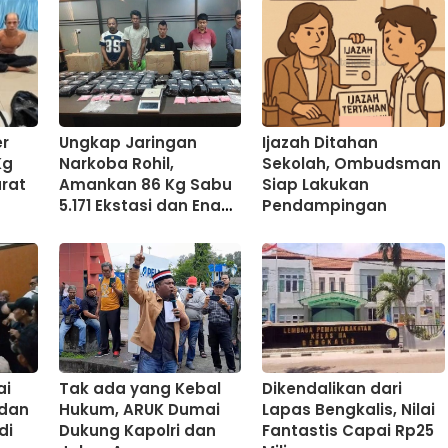
er
Ungkap Jaringan
Ijazah Ditahan
Kg
Narkoba Rohil,
Sekolah, Ombudsman
rat
Amankan 86 Kg Sabu
Siap Lakukan
5.171 Ekstasi dan Enam
Pendampingan
Tersangka
ai
Tak ada yang Kebal
Dikendalikan dari
 dan
Hukum, ARUK Dumai
Lapas Bengkalis, Nilai
di
Dukung Kapolri dan
Fantastis Capai Rp25