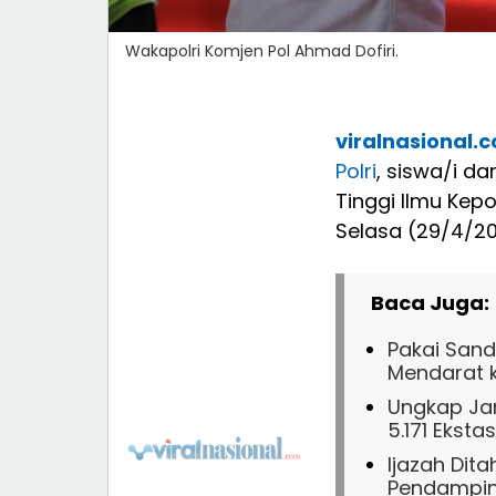
Wakapolri Komjen Pol Ahmad Dofiri.
viralnasional.
Polri
, siswa/i da
Tinggi Ilmu Kepo
Selasa (29/4/20
Baca Juga:
Pakai Sandi
Mendarat 
Ungkap Jar
5.171 Ekst
Ijazah Dit
Pendampi