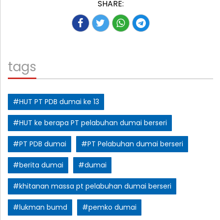
SHARE:
tags
#HUT PT PDB dumai ke 13
#HUT ke berapa PT pelabuhan dumai berseri
#PT PDB dumai
#PT Pelabuhan dumai berseri
#berita dumai
#dumai
#khitanan massa pt pelabuhan dumai berseri
#lukman bumd
#pemko dumai