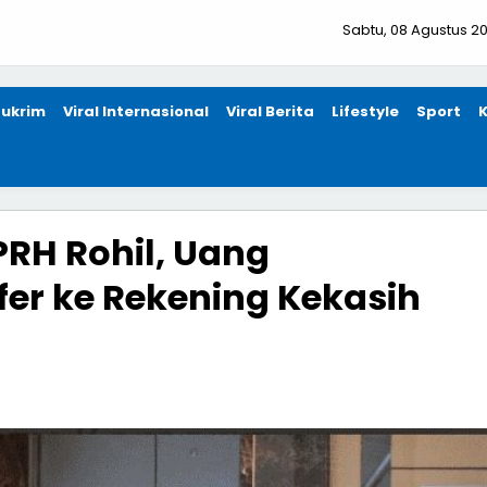
Sabtu, 08 Agustus 2
ukrim
Viral Internasional
Viral Berita
Lifestyle
Sport
PRH Rohil, Uang
er ke Rekening Kekasih