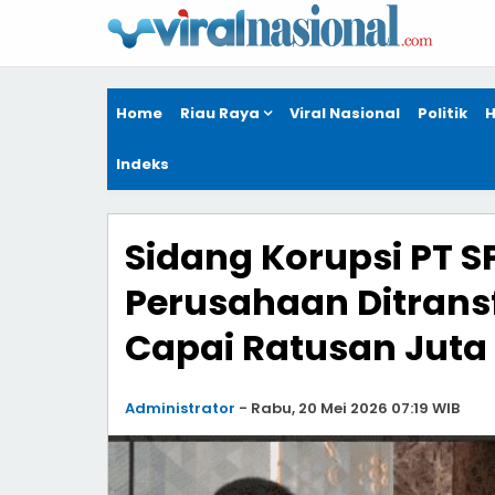
Home
Riau Raya
Viral Nasional
Politik
H
Indeks
Sidang Korupsi PT S
Perusahaan Ditransf
Capai Ratusan Juta
Administrator
-
Rabu, 20 Mei 2026 07:19 WIB