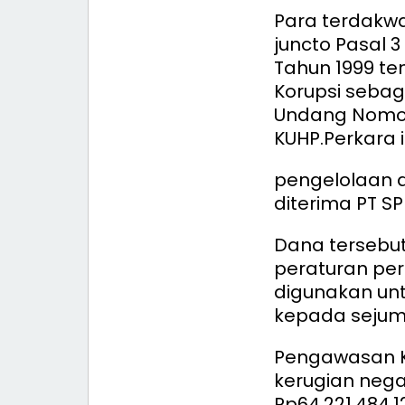
Para terdakwa
juncto Pasal 
Tahun 1999 t
Korupsi seba
Undang Nomor 
KUHP.
Perkara 
pengelolaan d
diterima PT SP
Dana tersebut
peraturan pe
digunakan unt
kepada sejuml
Pengawasan 
kerugian nega
Rp64.221.484.1