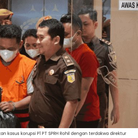
n kasus korupsi P1 PT SPRH Rohil dengan terdakwa direktur