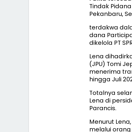
Tindak Pidana
Pekanbaru, Sen
terdakwa dal
dana Participa
dikelola PT S
Lena dihadirk
(JPU) Tomi Je
menerima tran
hingga Juli 20
Totalnya sela
Lena di persi
Parancis.
Menurut Lena,
melalui oran