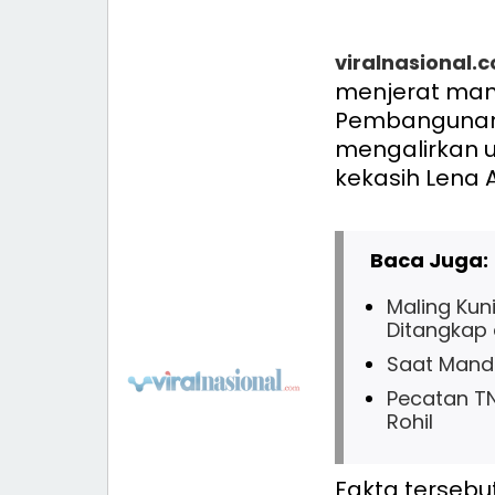
viralnasional.
menjerat mant
Pembangunan 
mengalirkan u
kekasih Lena A
Baca Juga:
Maling Kun
Ditangkap 
Saat Mandi
Pecatan TN
Rohil
Fakta tersebu