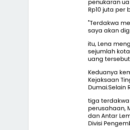
penukaran ua
Rp10 juta per 
"Terdakwa me
saya akan diga
itu, Lena me
sejumlah kot
uang tersebut
Keduanya ke
Kejaksaan Ting
Dumai.
Selain
tiga terdakwa 
perusahaan, M
dan Antar Lem
Divisi Pengem