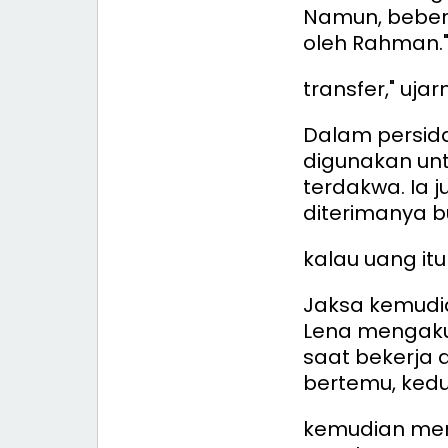
Namun, bebera
oleh Rahman.
transfer," ujar
Dalam persid
digunakan unt
terdakwa. Ia
diterimanya b
kalau uang itu
Jaksa kemudi
Lena mengaku
saat bekerja 
bertemu, ked
kemudian men