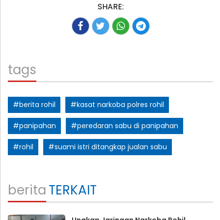
SHARE:
tags
#berita rohil
#kasat narkoba polres rohil
#panipahan
#peredaran sabu di panipahan
#rohil
#suami istri ditangkap jualan sabu
berita
TERKAIT