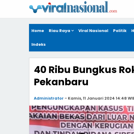
Home
Riau Raya
Viral Nasional
Politik
H
Indeks
40 Ribu Bungkus Rok
Pekanbaru
Administrator
-
Kamis, 11 Januari 2024 14:48 WI