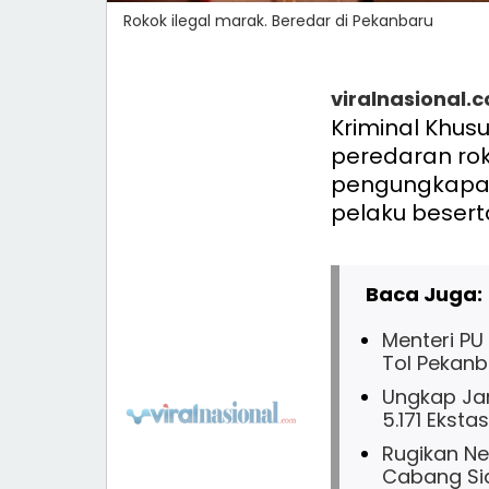
Rokok ilegal marak. Beredar di Pekanbaru
viralnasional.
Kriminal Khus
peredaran rok
pengungkapan
pelaku besert
Baca Juga:
Menteri P
Tol Pekanb
Ungkap Jar
5.171 Ekst
Rugikan Ne
Cabang Si