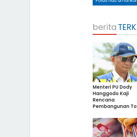
Polda riau amankan 
berita
TERK
Menteri PU Dody
Hanggodo Kaji
Rencana
Pembangunan To
Pekanbaru-
Kuansing,Ini
Alasannya?