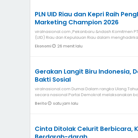
PLN UID Riau dan Kepri Raih Pen
Marketing Champion 2026
viralnasional.com ,Pekanbaru &ndash Komitmen PT PL
(UID) Riau dan Kepulauan Riau dalam menghadirka
26 menit lalu
Ekonomi
Gerakan Langit Biru Indonesia,
Bakti Sosial
viralnasional.com Dumai Dalam rangka Ulang Tahun
secara nasional Partai Demokrat melaksanakan ba
satu jam lalu
Berita
Cinta Ditolak Celurit Berbicara
Berdarah-darah