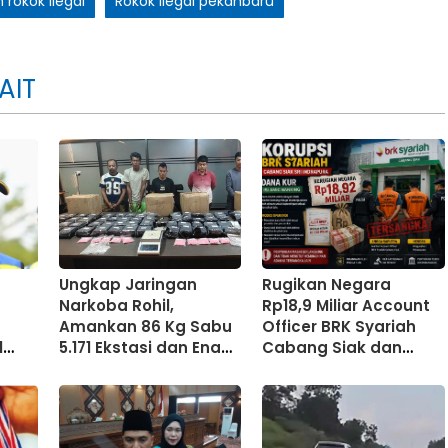
rokok ilegal
Rokok ilegal pekanbaru
AIT
Ungkap Jaringan
Rugikan Negara
Narkoba Rohil,
Rp18,9 Miliar Account
Amankan 86 Kg Sabu
Officer BRK Syariah
l
5.171 Ekstasi dan Enam
Cabang Siak dan
Tersangka
Pengusaha jadi
Tersangka