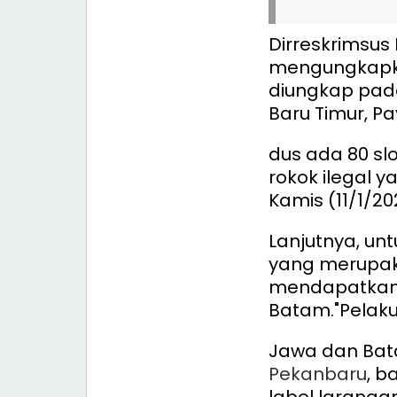
Dirreskrimsus 
mengungkapkan
diungkap pada
Baru Timur, P
dus ada 80 slo
rokok ilegal y
Kamis (11/1/20
Lanjutnya, un
yang merupakan
mendapatkan r
Batam.
"Pelak
Jawa dan Bata
Pekanbaru
, b
label larangan