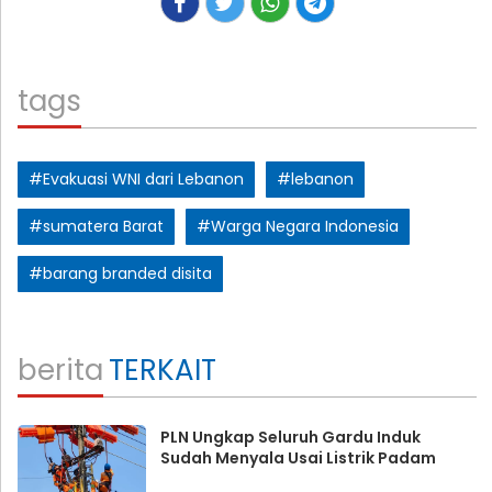
tags
#Evakuasi WNI dari Lebanon
#lebanon
#sumatera Barat
#Warga Negara Indonesia
#barang branded disita
berita
TERKAIT
PLN Ungkap Seluruh Gardu Induk
Sudah Menyala Usai Listrik Padam