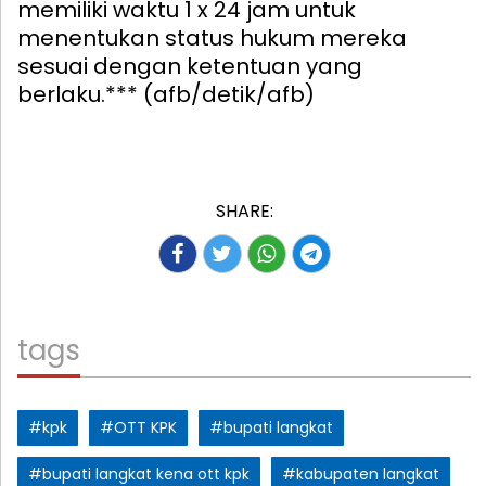
memiliki waktu 1 x 24 jam untuk
menentukan status hukum mereka
sesuai dengan ketentuan yang
berlaku.*** (afb/detik/afb)
SHARE:
tags
#kpk
#OTT KPK
#bupati langkat
#bupati langkat kena ott kpk
#kabupaten langkat