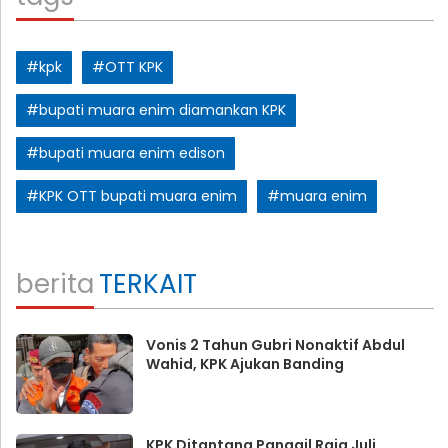
#kpk
#OTT KPK
#bupati muara enim diamankan KPK
#bupati muara enim edison
#KPK OTT bupati muara enim
#muara enim
berita
TERKAIT
Vonis 2 Tahun Gubri Nonaktif Abdul
Wahid, KPK Ajukan Banding
KPK Ditantang Panggil Raja Juli