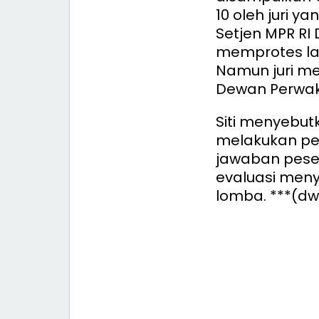
10 oleh juri y
Setjen MPR RI
memprotes la
Namun juri m
Dewan Perwaki
Siti menyebut
melakukan pen
jawaban pese
evaluasi meny
lomba. ***(dw