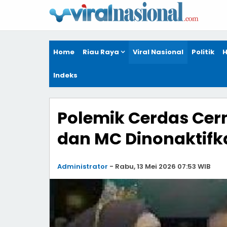
Home
Riau Raya
Viral Nasional
Politik
H
Indeks
Polemik Cerdas Cerm
dan MC Dinonaktifk
Administrator
-
Rabu, 13 Mei 2026 07:53 WIB