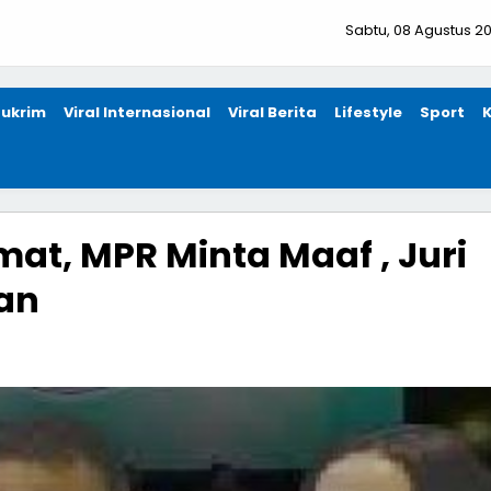
Sabtu, 08 Agustus 2
ukrim
Viral Internasional
Viral Berita
Lifestyle
Sport
at, MPR Minta Maaf , Juri
an