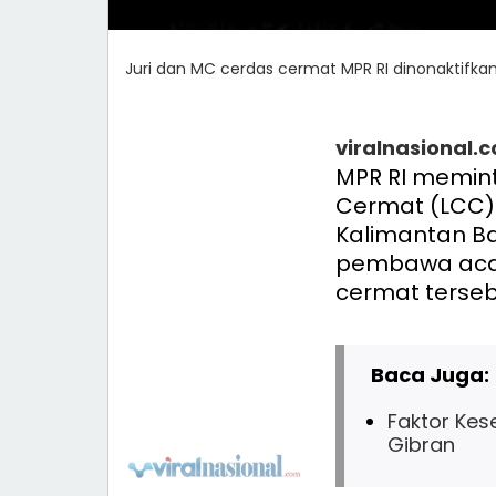
Juri dan MC cerdas cermat MPR RI dinonaktifka
viralnasional.
MPR RI memin
Cermat (LCC) E
Kalimantan Ba
pembawa acar
cermat terseb
Baca Juga:
Faktor Kes
Gibran