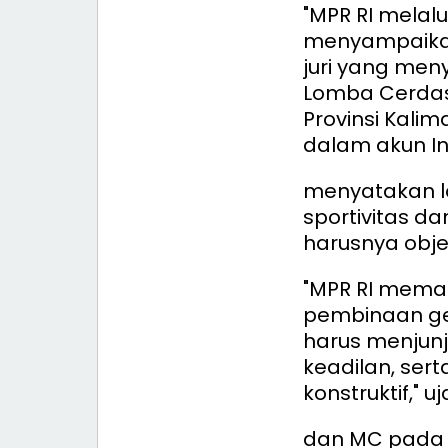
"MPR RI melalu
menyampaikan
juri yang men
Lomba Cerdas 
Provinsi Kali
dalam akun In
menyatakan l
sportivitas d
harusnya objek
"MPR RI mema
pembinaan ge
harus menjunjun
keadilan, se
konstruktif," u
dan MC pada 