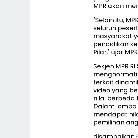
MPR akan mem
"Selain itu, 
seluruh peser
masyarakat y
pendidikan k
Pilar," ujar MPR 
Sekjen MPR RI
menghormati 
terkait dinam
video yang ber
nilai berbeda
Dalam lomba i
mendapat nila
pemilihan ang
disampaikan Gr