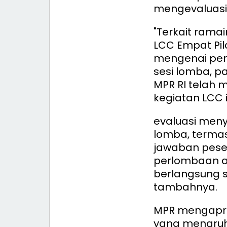
mengevaluasi 
"Terkait rama
LCC Empat Pila
mengenai pen
sesi lomba, pa
MPR RI telah 
kegiatan LCC in
evaluasi meny
lomba, termas
jawaban peser
perlombaan a
berlangsung s
tambahnya.
MPR mengapres
yang menaruh 