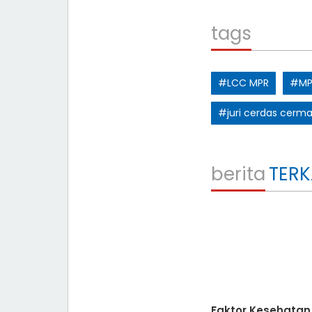
tags
#LCC MPR
#MP
#juri cerdas cerma
berita
TERK
Faktor Kesehatan