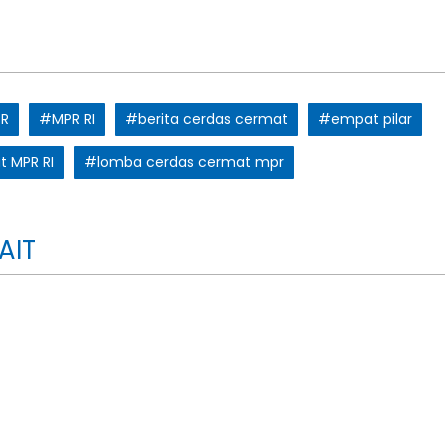
R
#MPR RI
#berita cerdas cermat
#empat pilar
t MPR RI
#lomba cerdas cermat mpr
AIT
,