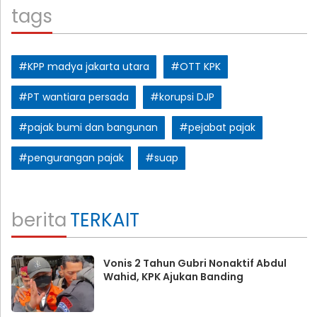
tags
#KPP madya jakarta utara
#OTT KPK
#PT wantiara persada
#korupsi DJP
#pajak bumi dan bangunan
#pejabat pajak
#pengurangan pajak
#suap
berita
TERKAIT
Vonis 2 Tahun Gubri Nonaktif Abdul
Wahid, KPK Ajukan Banding