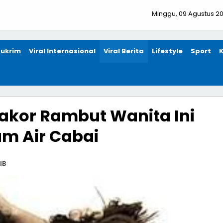
Minggu, 09 Agustus 2
ukrim
Viral Internasional
Viral Berita
Lifestyle
Sport
lakor Rambut Wanita Ini
am Air Cabai
IB