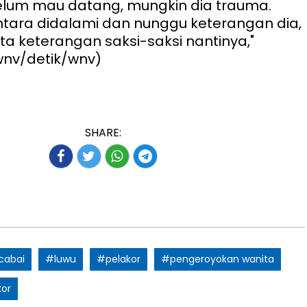
elum mau datang, mungkin dia trauma.
tara didalami dan nunggu keterangan dia,
a keterangan saksi-saksi nantinya,"
(wnv/detik/wnv)
SHARE:
 cabai
#luwu
#pelakor
#pengeroyokan wanita
kor