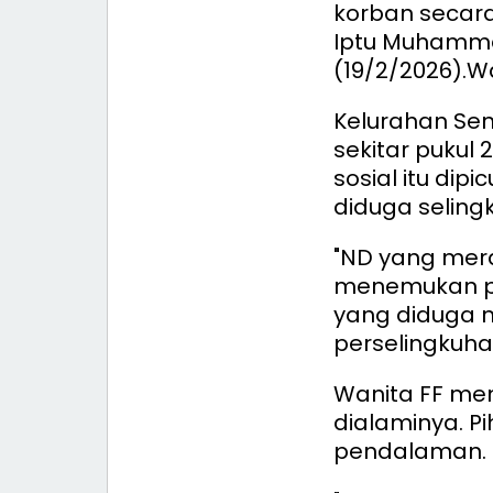
korban secara
Iptu Muhammad
(19/2/2026).
Wa
Kelurahan Sen
sekitar pukul 
sosial itu di
diduga seling
"ND yang mer
menemukan pe
yang diduga 
perselingkuha
Wanita FF me
dialaminya. P
pendalaman.