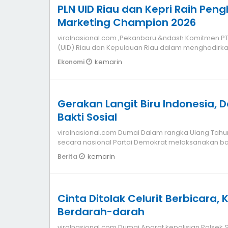
PLN UID Riau dan Kepri Raih Pen
Marketing Champion 2026
viralnasional.com ,Pekanbaru &ndash Komitmen PT PL
(UID) Riau dan Kepulauan Riau dalam menghadirka
kemarin
Ekonomi
Gerakan Langit Biru Indonesia,
Bakti Sosial
viralnasional.com Dumai Dalam rangka Ulang Tahun
secara nasional Partai Demokrat melaksanakan ba
kemarin
Berita
Cinta Ditolak Celurit Berbicara
Berdarah-darah
viralnasional.com Dumai Aparat kepolisian Polsek Sungai Sembilan mengungkap kasus