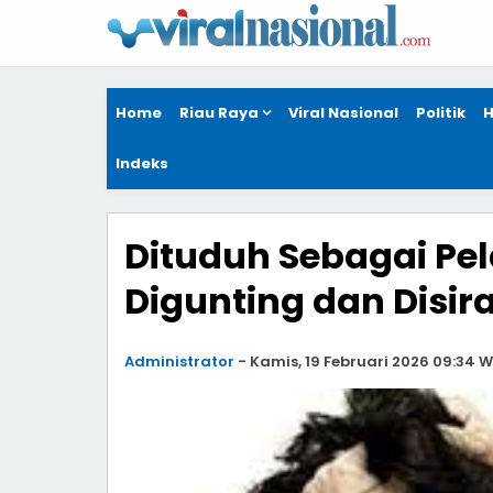
Home
Riau Raya
Viral Nasional
Politik
H
Indeks
Dituduh Sebagai Pe
Digunting dan Disir
Administrator
-
Kamis, 19 Februari 2026 09:34 W