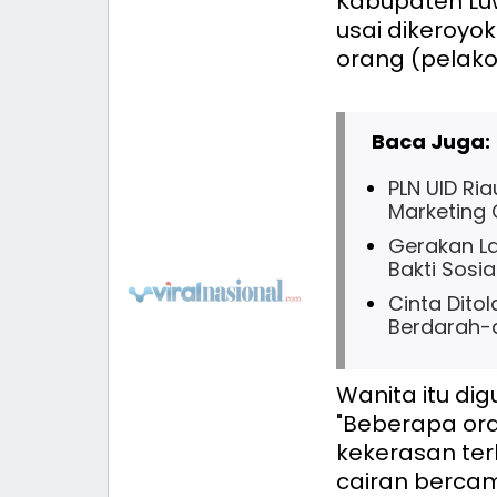
Kabupaten Luwu
usai dikeroyok
orang (pelako
Baca Juga:
PLN UID Ri
Marketing
Gerakan La
Bakti Sosia
Cinta Dito
Berdarah-
Wanita itu dig
"Beberapa or
kekerasan te
cairan berca