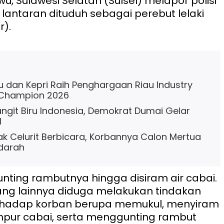
, Sulawesi Selatan (Sulsel) melapor polisi
 lantaran dituduh sebagai perebut lelaki
r).
au dan Kepri Raih Penghargaan Riau Industry
 Champion 2026
ngit Biru Indonesia, Demokrat Dumai Gelar
l
lak Celurit Berbicara, Korbannya Calon Mertua
darah
unting rambutnya hingga disiram air cabai.
ang lainnya diduga melakukan tindakan
rhadap korban berupa memukul, menyiram
mpur cabai, serta menggunting rambut