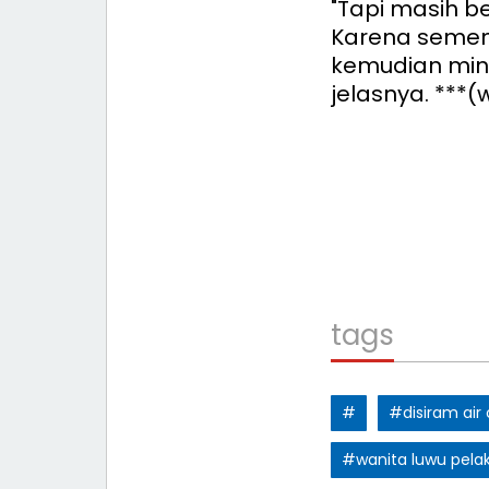
"Tapi masih b
Karena semen
kemudian mint
jelasnya. ***
tags
#
#disiram air
#wanita luwu pela