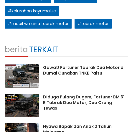
#kelurahan kayumalue
#mobil wn cina tabrak motor
#tabrak motor
berita
TERKAIT
Gawat! Fortuner Tabrak Dua Motor di
Dumai Gunakan TNKB Palsu
Diduga Pulang Dugem, Fortuner BM 61
R Tabrak Dua Motor, Dua Orang
Tewas
Nyawa Bapak dan Anak 2 Tahun
Melayang