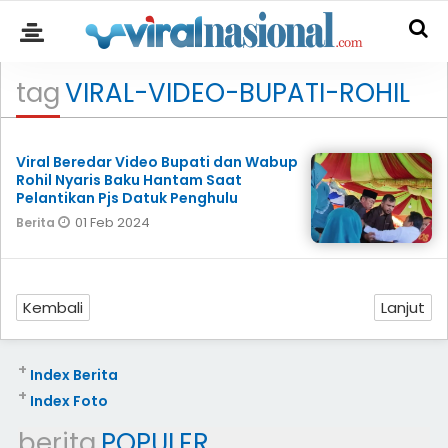
tag
VIRAL-VIDEO-BUPATI-ROHIL
Viral Beredar Video Bupati dan Wabup
Rohil Nyaris Baku Hantam Saat
Pelantikan Pjs Datuk Penghulu
01 Feb 2024
Berita
Kembali
Lanjut
+
Index Berita
+
Index Foto
berita
POPULER