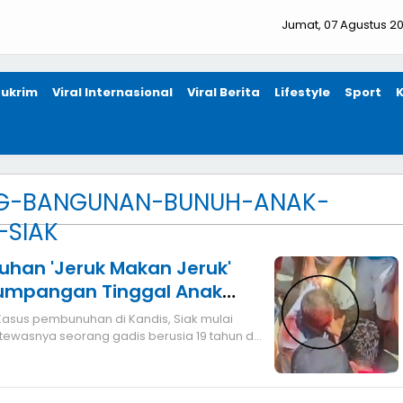
Jumat, 07 Agustus 2
ukrim
Viral Internasional
Viral Berita
Lifestyle
Sport
G-BANGUNAN-BUNUH-ANAK-
-SIAK
han 'Jeruk Makan Jeruk'
Tumpangan Tinggal Anak
uh
tewasnya seorang gadis berusia 19 tahun di