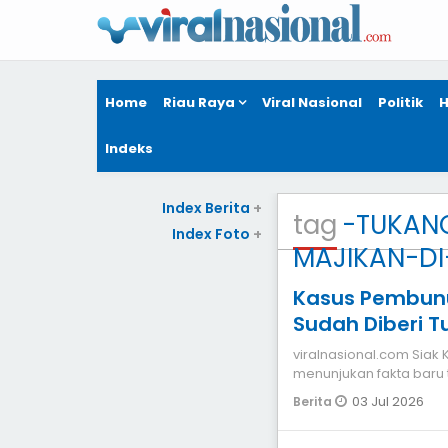
Home
Riau Raya
Viral Nasional
Politik
H
Indeks
Index Berita
+
tag
-TUKAN
Index Foto
+
MAJIKAN-DI
Kasus Pembunu
Sudah Diberi 
Majikan Dibun
viralnasional.com Siak Kasus pembunuhan di Kandis, Siak mulai
menunjukan fakta baru 
Kecamatan
03 Jul 2026
Berita