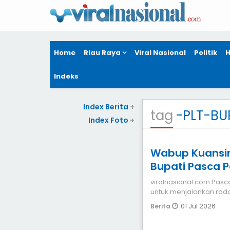
Home
Riau Raya
Viral Nasional
Politik
H
Indeks
Index Berita
+
tag
-PLT-BU
Index Foto
+
Wabup Kuansing
Bupati Pasca 
Amby
viralnasional.com Pasca penahanan bupati Kuansing oleh KPK ,
untuk menjalankan roda
Muklisin ditunjuk
01 Jul 2026
Berita