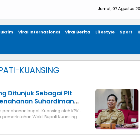
Jumat, 07 Agustus 2
ukrim
Viral Internasional
Viral Berita
Lifestyle
Sport
PATI-KUANSING
 Ditunjuk Sebagai Plt
Penahanan Suhardiman
 pemerintahan Wakil Bupati Kuansing