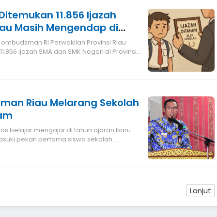
itemukan 11.856 Ijazah
au Masih Mengendap di
lasannya?
856 ijazah SMA dan SMK Negeri di Provinsi
man Riau Melarang Sekolah
gam
uki pekan pertama siswa sekolah.
Lanjut