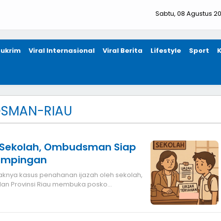
Sabtu, 08 Agustus 2
ukrim
Viral Internasional
Viral Berita
Lifestyle
Sport
SMAN-RIAU
n Sekolah, Ombudsman Siap
ampingan
an Provinsi Riau membuka posko