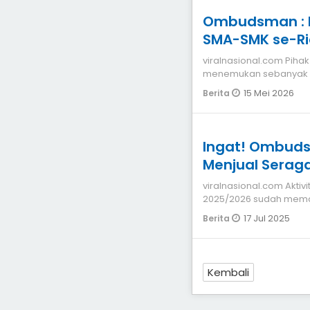
Ombudsman : D
SMA-SMK se-Ri
Sekolah, Ini A
viralnasional.com Pihak ombudsman RI Perwakilan Provinsi Riau
menemukan sebanyak 11.
Riau belum
15 Mei 2026
Berita
Ingat! Ombuds
Menjual Sera
viralnasional.com Aktivitas belajar mengajar di tahun ajaran baru
2025/2026 sudah memas
Ombudsman RI Perw
17 Jul 2025
Berita
Kembali