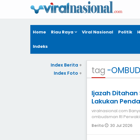
Home
Riau Raya
Viral Nasional
Politik
H
Indeks
Index Berita
+
tag
-OMBUD
Index Foto
+
Ijazah Ditaha
Lakukan Pend
viralnasional.com Banyaknya kasus penahanan ijazah oleh sekolah,
ombudsman RI Perwakil
pengaduan bagi para
30 Jul 2026
Berita