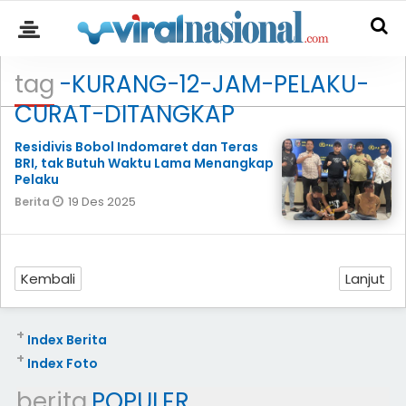
tag
-KURANG-12-JAM-PELAKU-
CURAT-DITANGKAP
Residivis Bobol Indomaret dan Teras
BRI, tak Butuh Waktu Lama Menangkap
Pelaku
19 Des 2025
Berita
Kembali
Lanjut
+
Index Berita
+
Index Foto
berita
POPULER