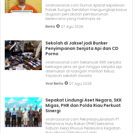
viralnasional.com Dumai Aparat kepolisian
Polsek Sungai Sembilan mengungkap kasus
dugaan percobaan pembunuhan
berencana yang menimpa se
Berita
07 Agu 2026
Sekolah di Jaksel jadi Bunker
Penyimpanan Senjata Api dan CD
Porno
viralnasional.com Sebanyak 995 senjata
berbagai jenis air gun hingga senjata api
ditemukan di ruangan mantan Ketua
Yayasan sekolah swasta
Viral Berita
07 Agu 2026
Sepakat Lindungi Aset Negara, SKK
Migas, PHR dan Polda Riau Perkuat
Sinergi
viralnasional.com Pekanbaru,&ndash PT
Pertamina Hulu Rokan (PHR) bersama
Satuan Kerja Khusus Pelaksana Kegiatan
Hulu Migas (SKK Migas) dan