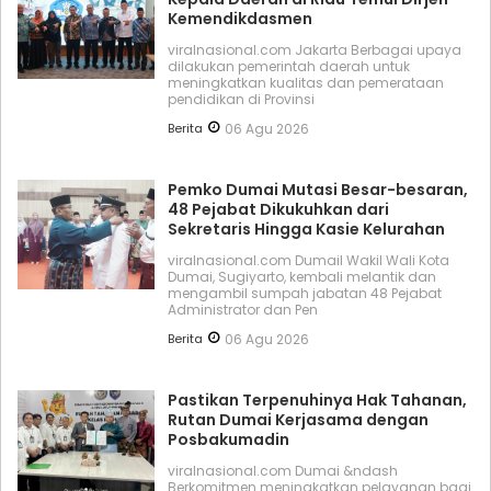
Kemendikdasmen
viralnasional.com Jakarta Berbagai upaya
dilakukan pemerintah daerah untuk
meningkatkan kualitas dan pemerataan
pendidikan di Provinsi
Berita
06 Agu 2026
Pemko Dumai Mutasi Besar-besaran,
48 Pejabat Dikukuhkan dari
Sekretaris Hingga Kasie Kelurahan
viralnasional.com DumaiI Wakil Wali Kota
Dumai, Sugiyarto, kembali melantik dan
mengambil sumpah jabatan 48 Pejabat
Administrator dan Pen
Berita
06 Agu 2026
Pastikan Terpenuhinya Hak Tahanan,
Rutan Dumai Kerjasama dengan
Posbakumadin
viralnasional.com Dumai &ndash
Berkomitmen meningkatkan pelayanan bagi