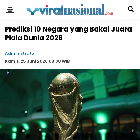
Prediksi 10 Negara yang Bakal Juara
Piala Dunia 2026
Administrator
Kamis, 25 Juni 2026 09:08 WIB