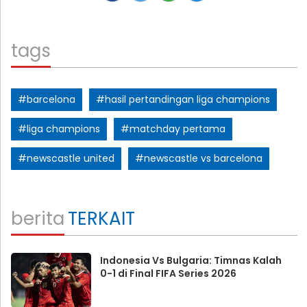
tags
#barcelona
#hasil pertandingan liga champions
#liga champions
#matchday pertama
#newscastle united
#newscastle vs barcelona
berita
TERKAIT
Indonesia Vs Bulgaria: Timnas Kalah
0-1 di Final FIFA Series 2026