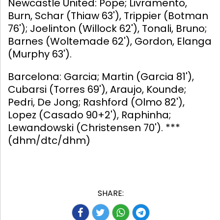
Newcastle United: Pope; Livramento,
Burn, Schar (Thiaw 63'), Trippier (Botman
76'); Joelinton (Willock 62'), Tonali, Bruno;
Barnes (Woltemade 62'), Gordon, Elanga
(Murphy 63').
Barcelona: Garcia; Martin (Garcia 81'),
Cubarsi (Torres 69'), Araujo, Kounde;
Pedri, De Jong; Rashford (Olmo 82'),
Lopez (Casado 90+2'), Raphinha;
Lewandowski (Christensen 70'). ***
(dhm/dtc/dhm)
SHARE: