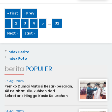
« First
‹ Prev
1
2
3
4
5
...
32
Next ›
Last »
+
Index Berita
+
Index Foto
berita
POPULER
06 Agu 2026
Pemko Dumai Mutasi Besar-besaran,
48 Pejabat Dikukuhkan dari
Sekretaris Hingga Kasie Kelurahan
04 Agu 2026