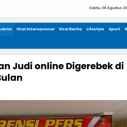
Sabtu, 08 Agustus 2
ukrim
Viral Internasional
Viral Berita
Lifestyle
Sport
an Judi online Digerebek di
Bulan