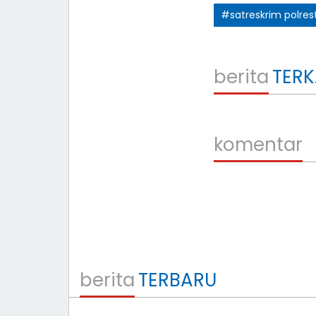
#satreskrim polre
berita
TERK
komentar
berita
TERBARU