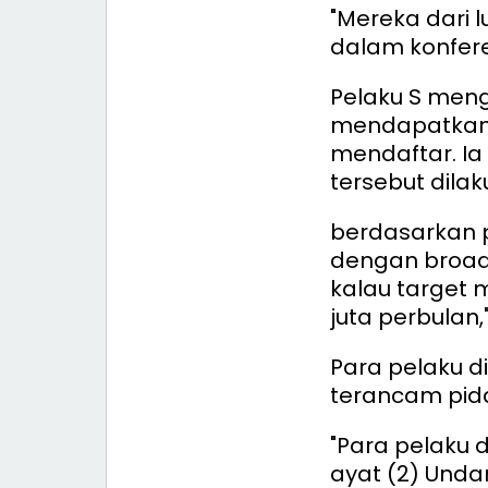
"Mereka dari 
dalam konferen
Pelaku S meng
mendapatkan 
mendaftar. I
tersebut dila
berdasarkan p
dengan broad
kalau target 
juta perbulan,
Para pelaku d
terancam pida
"Para pelaku d
ayat (2) Unda