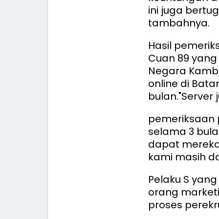
ini juga bert
tambahnya.
Hasil pemeriks
Cuan 89 yang 
Negara Kamboj
online di Bata
bulan.
"Server 
pemeriksaan p
selama 3 bulan
dapat mereka 
kami masih dal
Pelaku S yang
orang marketin
proses perekr