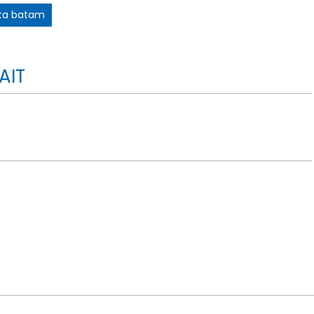
sta batam
AIT