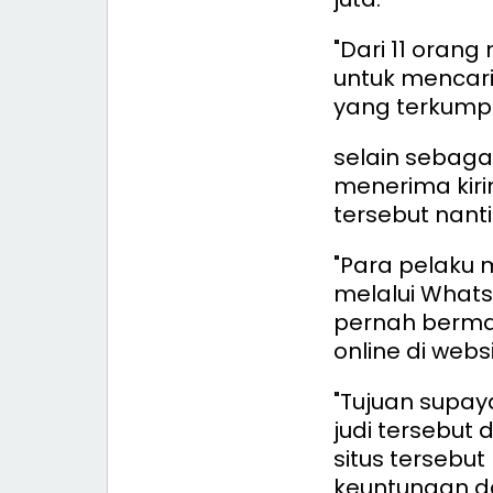
"Dari 11 oran
untuk mencari 
yang terkumpul
selain sebaga
menerima kir
tersebut nanti
"Para pelaku
melalui What
pernah bermai
online di web
"Tujuan supaya
judi tersebut
situs terseb
keuntungan da