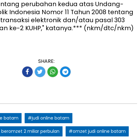
entang perubahan kedua atas Undang-
ik Indonesia Nomor 11 Tahun 2008 tentang
 transaksi elektronik dan/atau pasal 303
 dan ke-2 KUHP," katanya.*** (nkm/dtc/nkm)
SHARE:
ine batam
#judi online batam
 beromzet 2 miliar perbulan
#omzet judi online batam