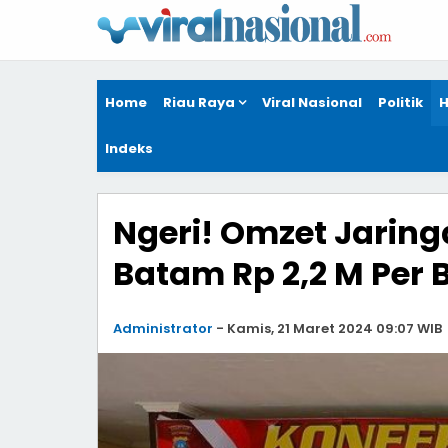
Home
Riau Raya
Viral Nasional
Politik
H
Indeks
Ngeri! Omzet Jaring
Batam Rp 2,2 M Per 
Administrator
-
Kamis, 21 Maret 2024 09:07 WIB