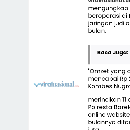
viralnasional.
mengungkap ja
beroperasi di
jaringan judi 
bulan.
Baca Juga:
"Omzet yang d
mencapai Rp 2,
Kombes Nugroh
merincikan 11
Polresta Bare
online website
bulannya dit
juta.