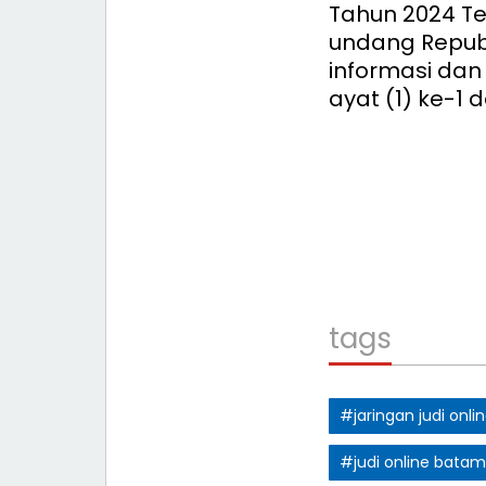
Tahun 2024 T
undang Republ
informasi dan
ayat (1) ke-1
tags
#jaringan judi onl
#judi online batam