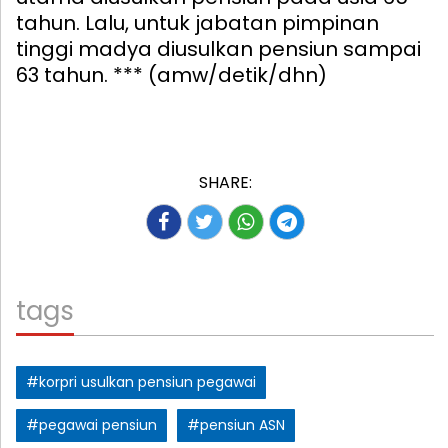
tahun. Lalu, untuk jabatan pimpinan
tinggi madya diusulkan pensiun sampai
63 tahun. *** (amw/detik/dhn)
SHARE:
tags
#korpri usulkan pensiun pegawai
#pegawai pensiun
#pensiun ASN