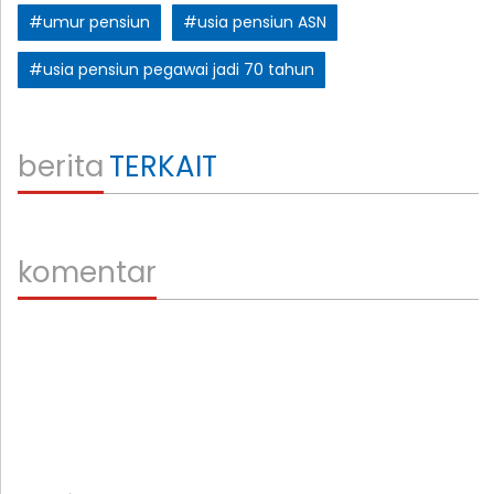
#umur pensiun
#usia pensiun ASN
#usia pensiun pegawai jadi 70 tahun
berita
TERKAIT
komentar