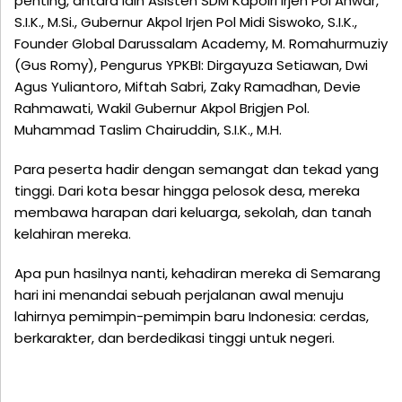
penting, antara lain Asisten SDM Kapolri Irjen Pol Anwar,
S.I.K., M.Si., Gubernur Akpol Irjen Pol Midi Siswoko, S.I.K.,
Founder Global Darussalam Academy, M. Romahurmuziy
(Gus Romy), Pengurus YPKBI: Dirgayuza Setiawan, Dwi
Agus Yuliantoro, Miftah Sabri, Zaky Ramadhan, Devie
Rahmawati, Wakil Gubernur Akpol Brigjen Pol.
Muhammad Taslim Chairuddin, S.I.K., M.H.
Para peserta hadir dengan semangat dan tekad yang
tinggi. Dari kota besar hingga pelosok desa, mereka
membawa harapan dari keluarga, sekolah, dan tanah
kelahiran mereka.
Apa pun hasilnya nanti, kehadiran mereka di Semarang
hari ini menandai sebuah perjalanan awal menuju
lahirnya pemimpin-pemimpin baru Indonesia: cerdas,
berkarakter, dan berdedikasi tinggi untuk negeri.