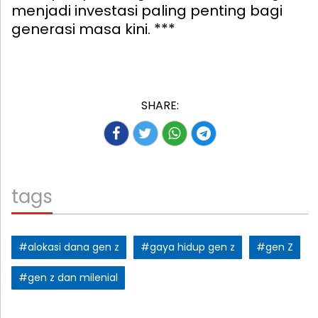
menjadi investasi paling penting bagi
generasi masa kini. ***
SHARE:
tags
#alokasi dana gen z
#gaya hidup gen z
#gen Z
#gen z dan milenial