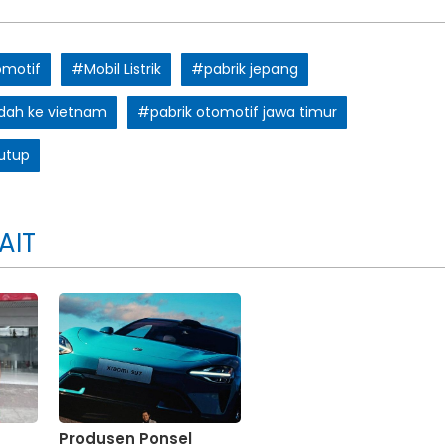
omotif
#Mobil Listrik
#pabrik jepang
ndah ke vietnam
#pabrik otomotif jawa timur
utup
AIT
Produsen Ponsel