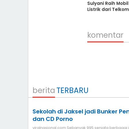
Sulyani Raih Mobil
Listrik dari Telko
komentar
berita
TERBARU
Sekolah di Jaksel jadi Bunker P
dan CD Porno
viralnasional.com Sebanyak 995 senjata berbagai jenis air gun hingga senjata api