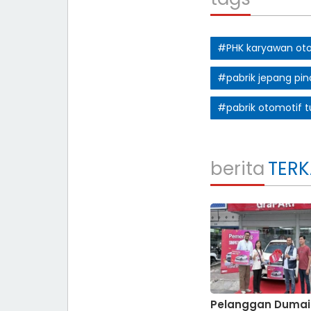
#PHK karyawan ot
#pabrik jepang pi
#pabrik otomotif t
berita
TERK
Pelanggan Dumai