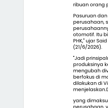
ribuan orang 
Pasuruan dan 
perusahaan, 
perusahaanny
otomotif. Itu
PHK," ujar Sai
(21/6/2026).
"Jadi prinsip
produksinya k
mengubah dive
berfokus di m
dilakukan di V
menjelaskan.
yang dimaksu
perusahaan, ya