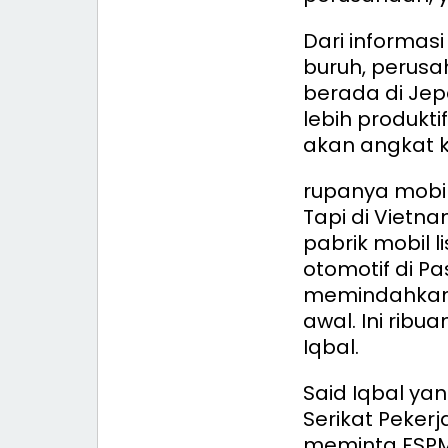
Dari informas
buruh, perusa
berada di Jep
lebih produkti
akan angkat ka
rupanya mobil l
Tapi di Viet
pabrik mobil 
otomotif di P
memindahkan s
awal. Ini ribu
Iqbal.
Said Iqbal ya
Serikat Peker
meminta FSPMI