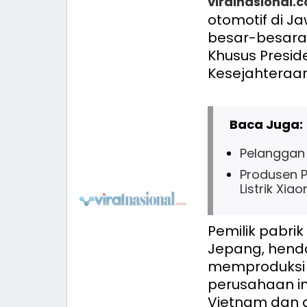
viralnasional.
otomotif di J
besar-besaran
Khusus Presi
Kesejahteraan
Baca Juga:
Pelanggan D
Produsen P
Listrik Xiao
Pemilik pabrik
Jepang, hend
memproduksi mo
perusahaan i
Vietnam dan an