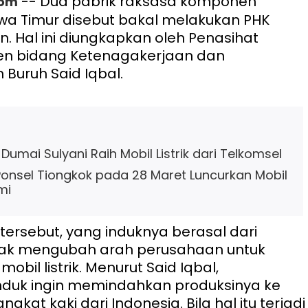
-- Dua pabrik raksasa komponen
com
awa Timur disebut bakal melakukan PHK
. Hal ini diungkapkan oleh Penasihat
den bidang Ketenagakerjaan dan
 Buruh Said Iqbal.
umai Sulyani Raih Mobil Listrik dari Telkomsel
onsel Tiongkok pada 28 Maret Luncurkan Mobil
mi
 tersebut, yang induknya berasal dari
ak mengubah arah perusahaan untuk
bil listrik. Menurut Said Iqbal,
nduk ingin memindahkan produksinya ke
gkat kaki dari Indonesia. Bila hal itu terjadi