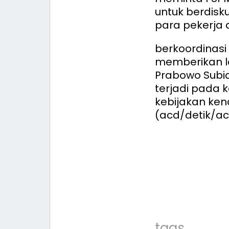
untuk berdisk
para pekerja d
berkoordinas
memberikan l
Prabowo Subia
terjadi pada 
kebijakan kend
(acd/detik/a
tags